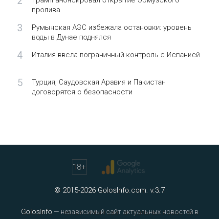
2
Трамп анонсировал открытие Ормузского
пролива
3
Румынская АЭС избежала остановки: уровень
воды в Дунае поднялся
4
Италия ввела пограничный контроль с Испанией
5
Турция, Саудовская Аравия и Пакистан
договорятся о безопасности
18
+
© 2015-2026 GolosInfo.com. v.3.7
GolosInfo
— независимый сайт актуальных новостей в