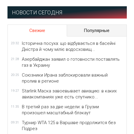
НОВОСТИ СЕГОДНЯ
Свежие
Популярные
Історична посуха: що відбувається в басейні
23:32
Дністра й чому міліє водосховищ...
Азербайджан заявил о готовности поставлять
21:28
газ в Украину
Союзники Ирана заблокировали важный
20:25
пролив в регионе
Starlink Маска завоевывает авиацию: в каких
19:27
авиакомпаниях уже есть спутнико...
В третий раз за две недели: в Грузии
11:35
произошел масштабный блэкаут
Турнир WTA 125 в Варшаве продолжится без
09:31
Подрез