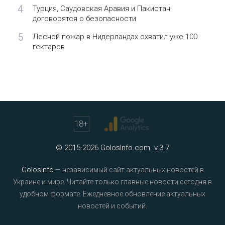
4
Турция, Саудовская Аравия и Пакистан
договорятся о безопасности
5
Лесной пожар в Нидерландах охватил уже 100
гектаров
18
+
© 2015-2026 GolosInfo.com. v.3.7
GolosInfo
— независимый сайт актуальных новостей в
Украине и мире. Читайте только главные новости сегодня в
удобном формате. Ежедневное обновление актуальных
новостей и событий.