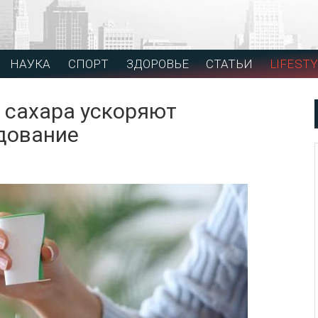
НАУКА
СПОРТ
ЗДОРОВЬЕ
СТАТЬИ
LIFESTY
 сахара ускоряют
дование