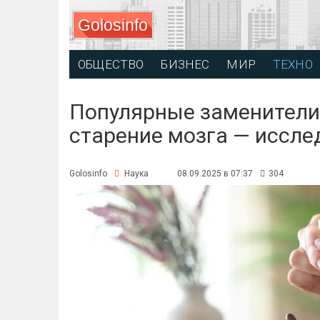
Golosinfo
ОБЩЕСТВО
БИЗНЕС
МИР
ТЕХНО
Популярные заменители
старение мозга — иссле
Golosinfo
Наука
08.09.2025 в 07:37
304