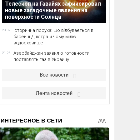
Телескоп на Гавайях зафиксировал
новые загадочные явления на
поверхности Солнца
Історична посуха: що відбувається в
23:32
басейні Дністра й чому міліє
водосховище
Азербайджан заявил о готовности
21:28
поставлять газ в Украину
Все новости
Лента новостей