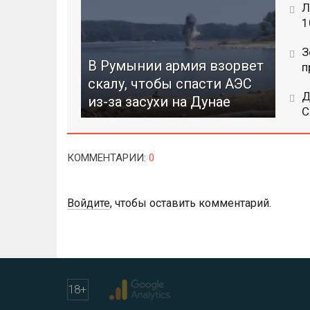
Л
1
З
В Румынии армия взорвет
п
скалу, чтобы спасти АЭС
Д
из-за засухи на Дунае
C
КОММЕНТАРИИ
:
0
Войдите
, чтобы оставить комментарий.
18
+