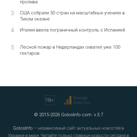
пролива
3
США собрали 30 стран на масштабных учениях в
Тихом океане
4
Италия ввела пограничный контроль с Испанией
5
Лесной пожар в Нидерландах охватил уже 100
гектаров
18
+
© 2015-2026 GolosInfo.com. v.3.7
GolosInfo
— независимый сайт актуальных новостей в
Украине и мире. Читайте только главные новости сегодня в