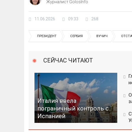
Журналист GolosInfo
11.06.2026
09:33
268
ПРЕЗИДЕНТ
СЕРБИЯ
ВУЧИЧ
ОТСТ
СЕЙЧАС ЧИТАЮТ
Г
н
О
Италия ввела
з
пограничный контроль с
С
Испанией
У