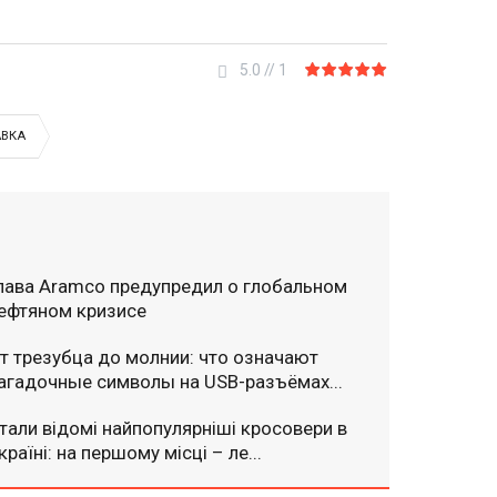
5.0
//
1
АВКА
лава Aramco предупредил о глобальном
ефтяном кризисе
т трезубца до молнии: что означают
агадочные символы на USB-разъёмах...
тали відомі найпопулярніші кросовери в
країні: на першому місці – ле...