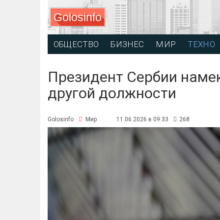
Golosinfo
ОБЩЕСТВО
БИЗНЕС
МИР
ТЕХНО
Президент Сербии намек
другой должности
Golosinfo
Мир
11.06.2026 в 09:33
268