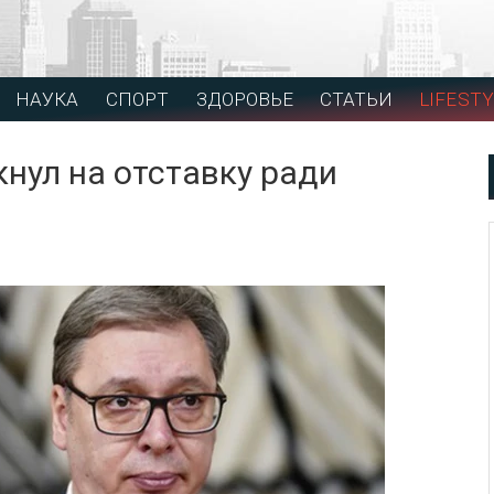
НАУКА
СПОРТ
ЗДОРОВЬЕ
СТАТЬИ
LIFESTY
нул на отставку ради