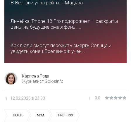
В Венгрии упал рейтинг Мадяра
Линейка iPhone 18 Pro подорожает – раскрыты
цены на будущие смартфоны ...
Как люди смогут пережить смерть Солнца и
увидеть конец Вселенной: учен...
Карпова Рада
Журналист GolosInfo
0.0
12.02.2026 в 23:33
НЕФТЬ
МЭА
ПРОГНОЗ