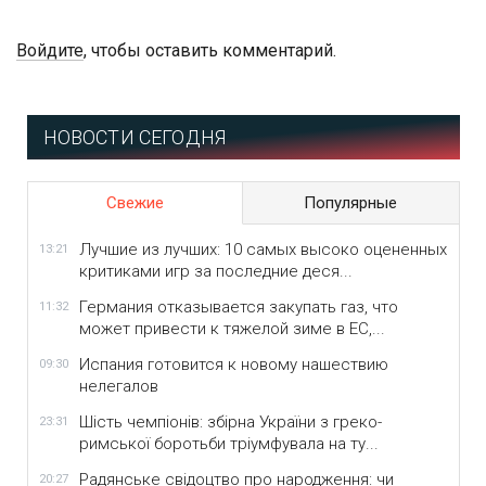
Войдите
, чтобы оставить комментарий.
НОВОСТИ СЕГОДНЯ
Свежие
Популярные
Лучшие из лучших: 10 самых высоко оцененных
13:21
критиками игр за последние деся...
Германия отказывается закупать газ, что
11:32
может привести к тяжелой зиме в ЕС,...
Испания готовится к новому нашествию
09:30
нелегалов
Шість чемпіонів: збірна України з греко-
23:31
римської боротьби тріумфувала на ту...
Радянське свідоцтво про народження: чи
20:27