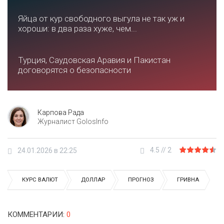
Яйца от кур свободного выгула не так уж и
хороши: в два раза хуже, чем...
Турция, Саудовская Аравия и Пакистан
договорятся о безопасности
Карпова Рада
Журналист GolosInfo
4.5
//
2
24.01.2026 в 22:25
КУРС ВАЛЮТ
ДОЛЛАР
ПРОГНОЗ
ГРИВНА
КОММЕНТАРИИ
:
0