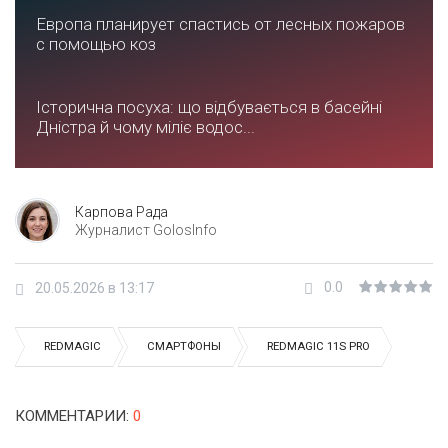
Европа планирует спастись от лесных пожаров
с помощью коз
Історична посуха: що відбувається в басейні
Дністра й чому міліє водос...
Карпова Рада
Журналист GolosInfo
0.0
20.05.2026 в 13:17
REDMAGIC
СМАРТФОНЫ
REDMAGIC 11S PRO
КОММЕНТАРИИ
:
0