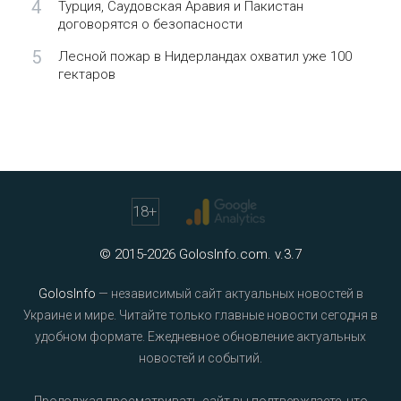
4
Турция, Саудовская Аравия и Пакистан
договорятся о безопасности
5
Лесной пожар в Нидерландах охватил уже 100
гектаров
18
+
© 2015-2026 GolosInfo.com. v.3.7
GolosInfo
— независимый сайт актуальных новостей в
Украине и мире. Читайте только главные новости сегодня в
удобном формате. Ежедневное обновление актуальных
новостей и событий.