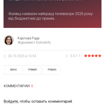
Фахівці назвали найкращі телевізори 2026 року:
від бюджетних до преміа...
Карпова Рада
Журналист GolosInfo
5.0
//
1
06.10.2025 в 10:54
ВЕНС
ТРАМП
РУБИО
КОММЕНТАРИИ
:
0
Войдите
, чтобы оставить комментарий.