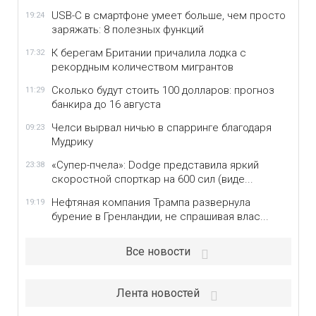
USB-C в смартфоне умеет больше, чем просто
19:24
заряжать: 8 полезных функций
К берегам Британии причалила лодка с
17:32
рекордным количеством мигрантов
Сколько будут стоить 100 долларов: прогноз
11:29
банкира до 16 августа
Челси вырвал ничью в спарринге благодаря
09:23
Мудрику
«Супер-пчела»: Dodge представила яркий
23:38
скоростной спорткар на 600 сил (виде...
Нефтяная компания Трампа развернула
19:19
бурение в Гренландии, не спрашивая влас...
Все новости
Лента новостей