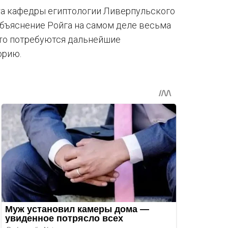
та кафедры египтологии Ливерпульского
объяснение Ройга на самом деле весьма
что потребуются дальнейшие
орию.