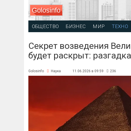
Golosinfo
ОБЩЕСТВО
БИЗНЕС
МИР
ТЕХНО
Секрет возведения Вел
будет раскрыт: разгадк
Golosinfo
Наука
11.06.2026 в 09:59
236