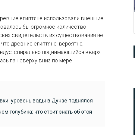
древние египтяне использовали внешние
бовалось бы огромное количество
еских свидетельств их существования не
 что древние египтяне, вероятно,
андус, спирально поднимающийся вверх
 засыпан сверху вниз по мере
ки: уровень воды в Дунае поднялся
м голубика: что стоит знать об этой