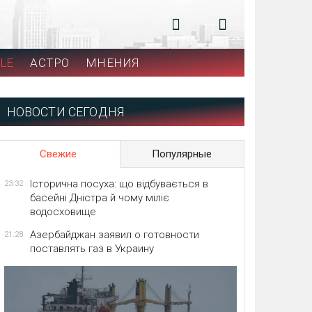
LE
АСТРО
МНЕНИЯ
НОВОСТИ СЕГОДНЯ
Свежие
Популярные
Історична посуха: що відбувається в
23:32
басейні Дністра й чому міліє
водосховище
Азербайджан заявил о готовности
21:28
поставлять газ в Украину