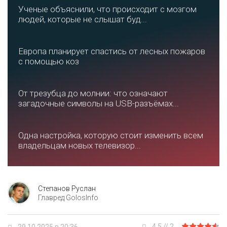
Ученые объяснили, что происходит с мозгом
людей, которые не слышат буд...
Европа планирует спастись от лесных пожаров
с помощью коз
От трезубца до молнии: что означают
загадочные символы на USB-разъёмах...
Одна настройка, которую стоит изменить всем
владельцам новых телевизор...
Степанов Руслан
Главред GolosInfo
4.5
//
2