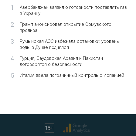
1
Азербайджан заявил о готовности поставлять газ
в Украину
2
Трамп анонсировал открытие Ормузского
пролива
3
Румынская АЭС избежала остановки: уровень
воды в Дунае поднялся
4
Турция, Саудовская Аравия и Пакистан
договорятся о безопасности
5
Италия ввела пограничный контроль с Испанией
18
+