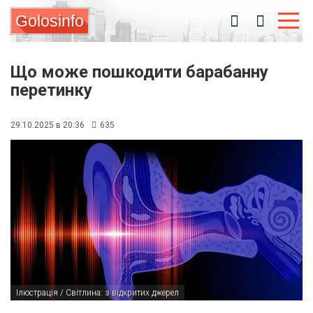
Golosinfo
Що може пошкодити барабанну
перетинку
29.10.2025 в 20:36
635
Ілюстрація / Світлина: з відкритих джерел