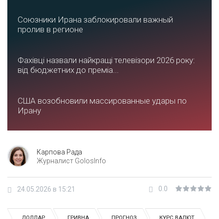
Союзники Ирана заблокировали важный
пролив в регионе
Фахівці назвали найкращі телевізори 2026 року:
від бюджетних до преміа...
США возобновили массированные удары по
Ирану
Карпова Рада
Журналист GolosInfo
0.0
24.05.2026 в 15:21
ДОЛЛАР
ГРИВНА
ПРОГНОЗ
КУРС ВАЛЮТ