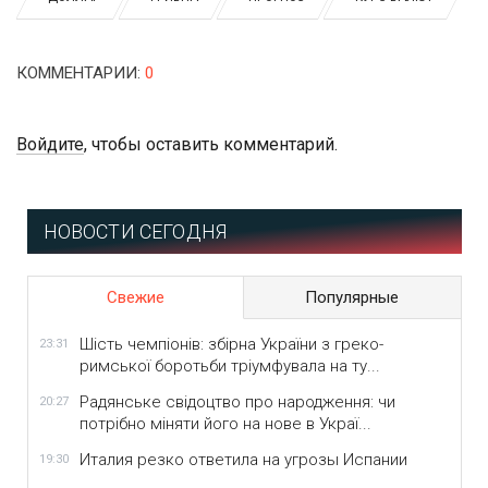
КОММЕНТАРИИ
:
0
Войдите
, чтобы оставить комментарий.
НОВОСТИ СЕГОДНЯ
Свежие
Популярные
Шість чемпіонів: збірна України з греко-
23:31
римської боротьби тріумфувала на ту...
Радянське свідоцтво про народження: чи
20:27
потрібно міняти його на нове в Украї...
Италия резко ответила на угрозы Испании
19:30