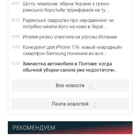
Шість чемпіонів: збірна України з греко-
23:31
римської боротьби тріумфувала на ту...
Радянське свідоцтво про народження: чи
20:27
потрібно міняти його на нове в Украї...
Италия резко ответила на угрозы Испании
19:30
Конкурент для iPhone 17e: новый «народный»
13:26
смартфон Samsung показали во все...
Химчистка автомобиля в Полтаве: когда
12:31
обычной уборки салона уже недостаточн...
Все новости
Лента новостей
РЕКОМЕНДУЕМ