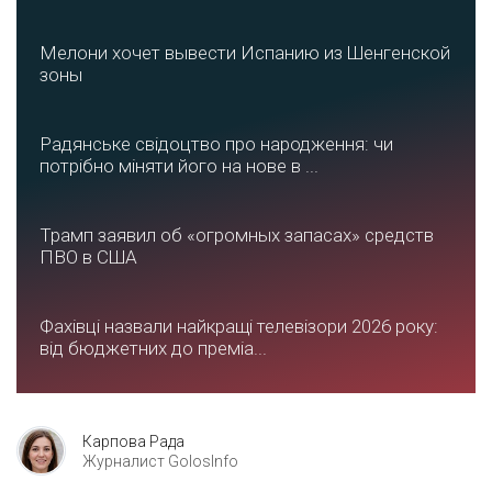
Мелони хочет вывести Испанию из Шенгенской
зоны
Радянське свідоцтво про народження: чи
потрібно міняти його на нове в ...
Трамп заявил об «огромных запасах» средств
ПВО в США
Фахівці назвали найкращі телевізори 2026 року:
від бюджетних до преміа...
Карпова Рада
Журналист GolosInfo