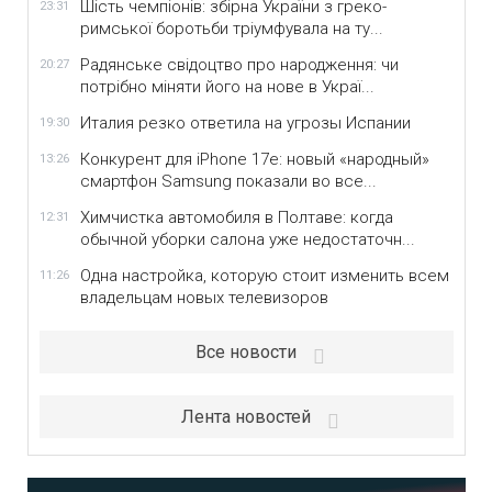
Шість чемпіонів: збірна України з греко-
23:31
римської боротьби тріумфувала на ту...
Радянське свідоцтво про народження: чи
20:27
потрібно міняти його на нове в Украї...
Италия резко ответила на угрозы Испании
19:30
Конкурент для iPhone 17e: новый «народный»
13:26
смартфон Samsung показали во все...
Химчистка автомобиля в Полтаве: когда
12:31
обычной уборки салона уже недостаточн...
Одна настройка, которую стоит изменить всем
11:26
владельцам новых телевизоров
Все новости
Лента новостей