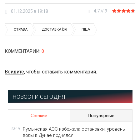
4.7
//
9
01.12.2025 в 19:18
СТРАВА
ДОСТАВКА ЇЖІ
ПІЦА
КОММЕНТАРИИ
:
0
Войдите
, чтобы оставить комментарий.
НОВОСТИ СЕГОДНЯ
Свежие
Популярные
Румынская АЭС избежала остановки: уровень
23:19
воды в Дунае поднялся