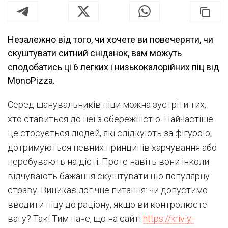
Незалежно від того, чи хочете ви повечеряти, чи
скуштувати ситний сніданок, вам можуть
сподобатись ці 6 легких і низькокалорійних піц від
MonoPizza.
Серед шанувальників піци можна зустріти тих,
хто ставиться до неї з обережністю. Найчастіше
це стосується людей, які слідкують за фігурою,
дотримуються певних принципів харчування або
перебувають на дієті. Проте навіть вони інколи
відчувають бажання скуштувати цю популярну
страву. Виникає логічне питання: чи допустимо
вводити піцу до раціону, якщо ви контролюєте
вагу? Так! Тим паче, що на сайті
https://kriviy-