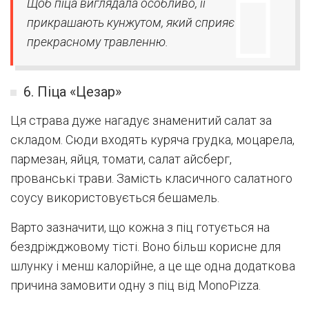
Щоб піца виглядала особливо, її
прикрашають кунжутом, який сприяє
прекрасному травленню.
6. Піца «Цезар»
Ця страва дуже нагадує знаменитий салат за
складом. Сюди входять куряча грудка, моцарела,
пармезан, яйця, томати, салат айсберг,
прованські трави. Замість класичного салатного
соусу використовується бешамель.
Варто зазначити, що кожна з піц готується на
бездріжджовому тісті. Воно більш корисне для
шлунку і менш калорійне, а це ще одна додаткова
причина замовити одну з піц від MonoPizza.