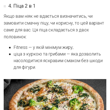
4. Піца 2 в 1
Якщо вам ніяк не вдається визначитись, чи
замовити смачну піцу, чи корисну, то цей варіант
саме для вас. Ця піца складається з двох
половинок:
Fitness — у якій мінімум жиру;
ціца з куркою та грибами — яка дозволить
насолодитися яскравим смаком без шкоди
для фігури.