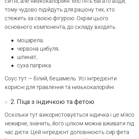
ситні, але низкокалорійні. Містять багато води,
тому чудово підійдуть для раціону тих, хто
стежить за своєю фігурою. Окрім цього
основного компонента, до складу входять:
моцарела;
червона цибуля;
шпинат;
суха паприка.
Соус тут — білий, бешамель. Усі інгредієнти
корисні для травлення та низькокалорійні.
2. Піца з індичкою та фетою
Оскільки тут використовується індичка і це м’ясо
нежирне, значить, його цілком можна вживати під
час дієти. Цей інгредієнт доповнюють сир фета