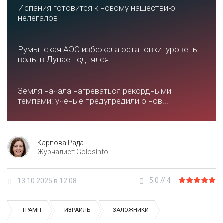
Испания готовится к новому нашествию
нелегалов
Румынская АЭС избежала остановки: уровень
воды в Дунае поднялся
Земля начала нагреваться рекордными
темпами: ученые предупредили о нов...
Карпова Рада
Журналист GolosInfo
5.0
//
4
13.10.2025 в 12:08
ТРАМП
ИЗРАИЛЬ
ЗАЛОЖНИКИ