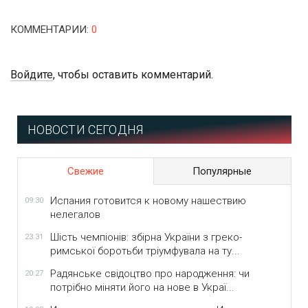
КОММЕНТАРИИ
:
0
Войдите
, чтобы оставить комментарий.
НОВОСТИ СЕГОДНЯ
Свежие
Популярные
Испания готовится к новому нашествию
09:30
нелегалов
Шість чемпіонів: збірна України з греко-
23:31
римської боротьби тріумфувала на ту...
Радянське свідоцтво про народження: чи
20:27
потрібно міняти його на нове в Украї...