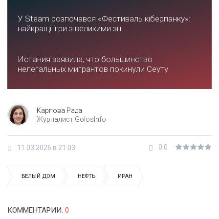
У Steam розпочався «Фестиваль кіберпанку»:
найкращі ігри з великими зн...
Испания заявила, что большинство
нелегальных мигрантов покинули Сеуту
Карпова Рада
Журналист GolosInfo
0.0
11.03.2026 в 21:03
БЕЛЫЙ ДОМ
НЕФТЬ
ИРАН
КОММЕНТАРИИ
:
0