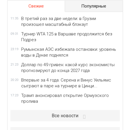
Свежие
Популярные
В третий раз за две недели: в Грузии
11:35
произошел масштабный блэкаут
Турнир WTA 125 в Варшаве продолжится без
09:31
Подрез
Румынская АЭС избежала остановки: уровень
23:19
воды в Дунае поднялся
Доллар по 49 гривен: какой курс экономисты
21:23
прогнозируют до конца 2027 года
Впервые за 4 года: Серена и Винус Уильямс
20:20
сыграют в паре на турнире в Цинци...
Трамп анонсировал открытие Ормузского
17:23
пролива
Все новости