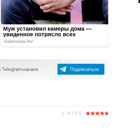
 Telegram-канале
Подписаться
4.7
//
3