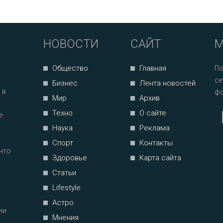
НОВОСТИ
САЙТ
М
Общество
Главная
По
се
Бизнес
Лента новостей
 в
фо
Мир
Архив
Техно
О сайте
е
Наука
Реклама
Спорт
Контакты
что
Здоровье
Карта сайта
Статьи
Lifestyle
Астро
ии
Мнения