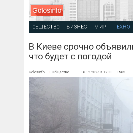
Golosinfo
ОБЩЕСТВО
БИЗНЕС
МИР
ТЕХНО
В Киеве срочно объявили
что будет с погодой
Golosinfo
Общество
16.12.2025 в 12:30
565