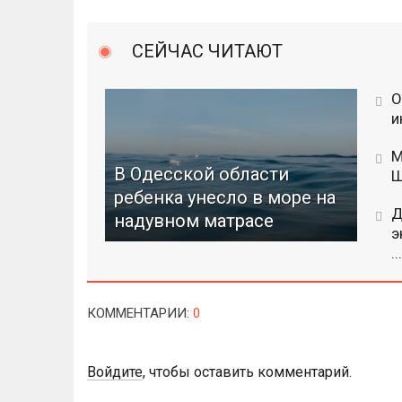
СЕЙЧАС ЧИТАЮТ
О
и
М
В Одесской области
Ш
ребенка унесло в море на
Д
надувном матрасе
э
...
КОММЕНТАРИИ
:
0
Войдите
, чтобы оставить комментарий.