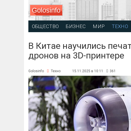
Golosinfo
ОБЩЕСТВО
БИЗНЕС
МИР
ТЕХНО
В Китае научились печа
дронов на 3D-принтере
Golosinfo
Техно
15.11.2025 в 10:11
361