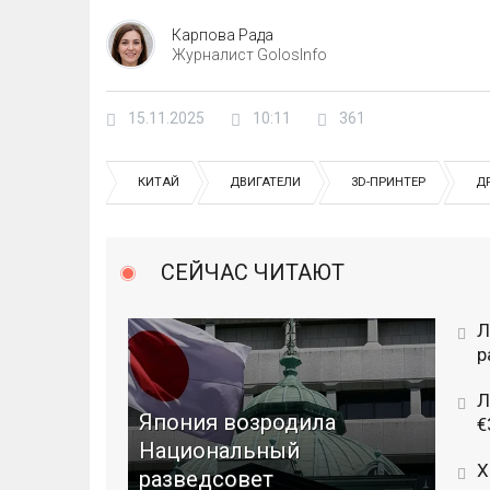
Карпова Рада
Журналист GolosInfo
15.11.2025
10:11
361
КИТАЙ
ДВИГАТЕЛИ
3D-ПРИНТЕР
Д
СЕЙЧАС ЧИТАЮТ
Л
р
Л
Япония возродила
€
Национальный
Х
разведсовет