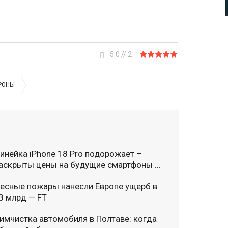
5.0
//
2
РОНЫ
инейка iPhone 18 Pro подорожает –
аскрыты цены на будущие смартфоны ...
есные пожары нанесли Европе ущерб в
3 млрд — FT
имчистка автомобиля в Полтаве: когда