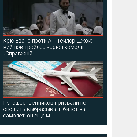
Кріс Еванс проти Ані Тейлор-Джой:
вийшов трейлер чорної комедії
«Справжній ...
Путешественников призвали не
спешить выбрасывать билет на
самолет: он еще м...