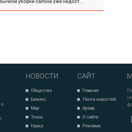
бычной уборки салона уже недост...
НОВОСТИ
САЙТ
М
Общество
Главная
По
се
Бизнес
Лента новостей
 в
фо
Мир
Архив
Техно
О сайте
е
Наука
Реклама