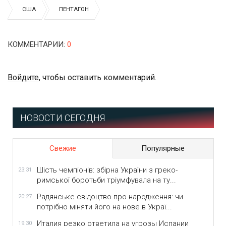
США
ПЕНТАГОН
КОММЕНТАРИИ
:
0
Войдите
, чтобы оставить комментарий.
НОВОСТИ СЕГОДНЯ
Свежие
Популярные
Шість чемпіонів: збірна України з греко-
23:31
римської боротьби тріумфувала на ту...
Радянське свідоцтво про народження: чи
20:27
потрібно міняти його на нове в Украї...
Италия резко ответила на угрозы Испании
19:30