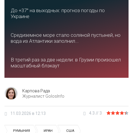
До +37° на выходных: прогноз погоды по
Украине
Средиземное море стало соляной пустыней, но
вода из Атлантики заполнил...
В третий раз за две недели: в Грузии произошел
масштабный блэкаут
Карпова Рада
Журналист GolosInfo
4.3
//
3
11.03.2026 в 12:13
РУМЫНИЯ
ИРАН
США