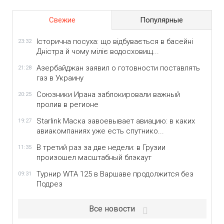
Свежие
Популярные
Історична посуха: що відбувається в басейні
23:32
Дністра й чому міліє водосховищ...
Азербайджан заявил о готовности поставлять
21:28
газ в Украину
Союзники Ирана заблокировали важный
20:25
пролив в регионе
Starlink Маска завоевывает авиацию: в каких
19:27
авиакомпаниях уже есть спутнико...
В третий раз за две недели: в Грузии
11:35
произошел масштабный блэкаут
Турнир WTA 125 в Варшаве продолжится без
09:31
Подрез
Все новости