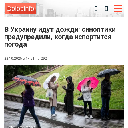
Golosinfo
В Украину идут дожди: синоптики
предупредили, когда испортится
погода
22.10.2025 в 14:51
292
Фото: Getty Images