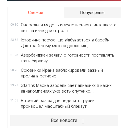
Свежие
Популярные
Очередная модель искусственного интеллекта
09:30
вышла из-под контроля
Історична посуха: що відбувається в басейні
23:32
Дністра й чому міліє водосховищ...
Азербайджан заявил о готовности поставлять
21:28
газ в Украину
Союзники Ирана заблокировали важный
20:25
пролив в регионе
Starlink Маска завоевывает авиацию: в каких
19:27
авиакомпаниях уже есть спутнико...
В третий раз за две недели: в Грузии
11:35
произошел масштабный блэкаут
Все новости