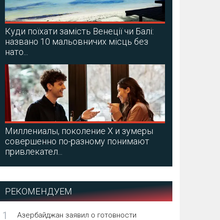
Куди поїхати замість Венеції чи Балі:
названо 10 мальовничих місць без
нато...
Миллениалы, поколение X и зумеры
совершенно по-разному понимают
привлекател...
РЕКОМЕНДУЕМ
1
Азербайджан заявил о готовности