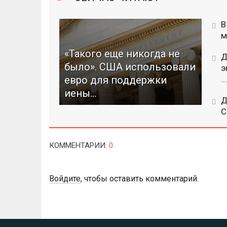
В
м
«Такого еще никогда не
Д
было». США использовали
э
евро для поддержки
...
иены...
Д
C
КОММЕНТАРИИ
:
0
Войдите
, чтобы оставить комментарий.