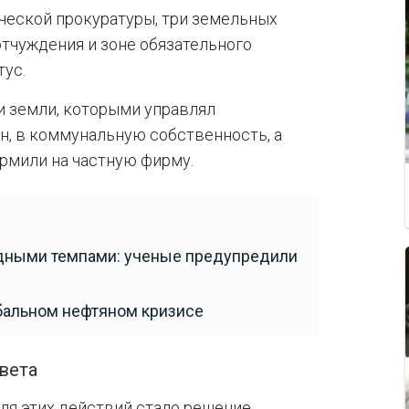
ческой прокуратуры, три земельных
отчуждения и зоне обязательного
тус.
 земли, которыми управлял
, в коммунальную собственность, а
рмили на частную фирму.
рдными темпами: ученые предупредили
бальном нефтяном кризисе
вета
ля этих действий стало решение