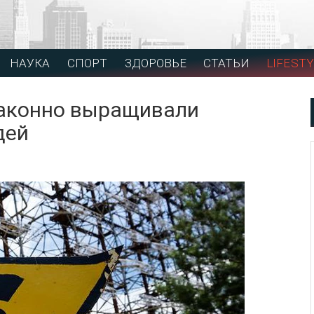
НАУКА
СПОРТ
ЗДОРОВЬЕ
СТАТЬИ
LIFESTY
законно выращивали
дей