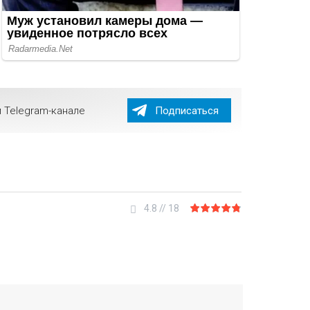
 Telegram-канале
Подписаться
4.8
//
18