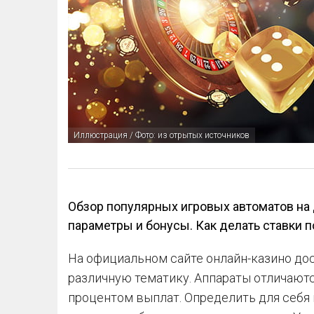
Иллюстрация / Фото: из отрытых источников
Обзор популярных игровых автоматов на 
параметры и бонусы. Как делать ставки п
На официальном сайте онлайн-казино до
различную тематику. Аппараты отличаютс
процентом выплат. Определить для себя