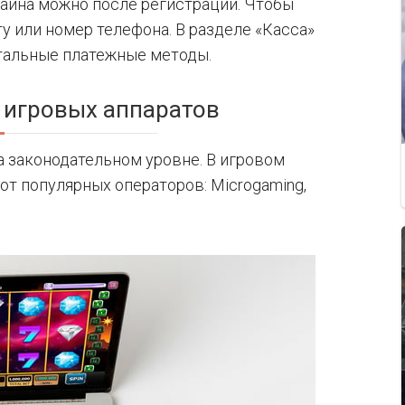
раина можно после регистрации. Чтобы
у или номер телефона. В разделе «Касса»
тальные платежные методы.
 игровых аппаратов
а законодательном уровне. В игровом
от популярных операторов: Microgaming,