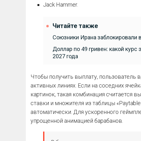
Jack Hammer.
Читайте также
Союзники Ирана заблокировали 
Доллар по 49 гривен: какой курс
2027 года
Чтобы получить выплату, пользователь 
активных линиях. Если на соседних ячей
картинок, такая комбинация считается в
ставки и множителя из таблицы «Paytable
автоматически. Для ускоренного геймпл
упрощенной анимацией барабанов.