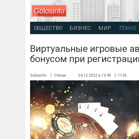
Golosinfo
ОБЩЕСТВО
БИЗНЕС
МИР
ТЕХНО
Виртуальные игровые ав
бонусом при регистраци
Golosinfo
Статьи
24.12.2022 в 13:45
1126