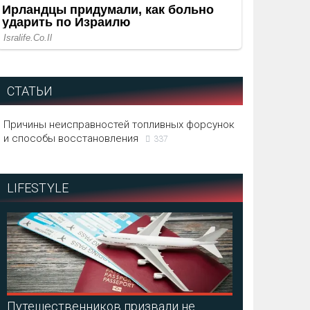
СТАТЬИ
Причины неисправностей топливных форсунок
и способы восстановления
337
LIFESTYLE
Путешественников призвали не