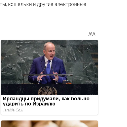
ты, кошельки и другие электронные