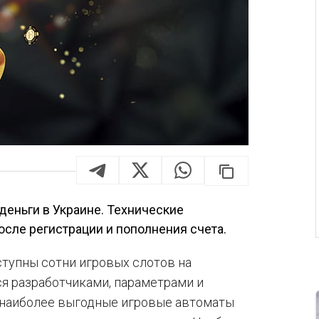
деньги в Украине. Технические
осле регистрации и пополнения счета.
ступны сотни игровых слотов на
я разработчиками, параметрами и
 наиболее выгодные игровые автоматы