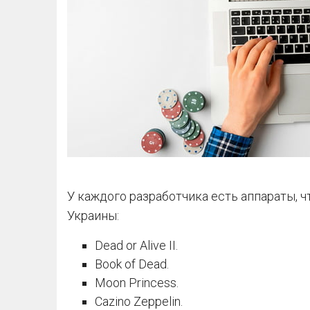
У каждого разработчика есть аппараты, 
Украины:
Dead or Alive II.
Book of Dead.
Moon Princess.
Cazino Zeppelin.