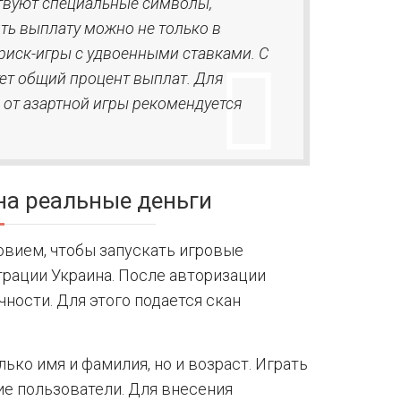
твуют специальные символы,
ть выплату можно не только в
риск-игры с удвоенными ставками. С
т общий процент выплат. Для
от азартной игры рекомендуется
на реальные деньги
овием, чтобы запускать игровые
трации Украина. После авторизации
ности. Для этого подается скан
ько имя и фамилия, но и возраст. Играть
ие пользователи. Для внесения