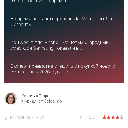
від бюджетних до преміа...
Во время попытки пересечь Ла-Манш погибли
мигранты
Конкурент для iPhone 17e: новый «народный»
смартфон Samsung показали в...
Эксперт призвал не спешить с покупкой нового
смартфона в 2026 году: во...
Карпова Рада
Журналист GolosInfo
4.0
//
1
09.05.2026 в 13:22