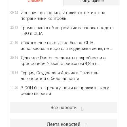
Свежие
Популярные
Испания пригрозила Италии «ответить» на
09:25
пограничный контроль
Трамп заявил об «огромных запасах» средств
23:33
ПВО в США
«Такого еще никогда не было». США
21:30
использовали евро для поддержки иены, не ...
Дешевле Duster: раскрыты подробности о
20:34
кроссовере Nissan с расходом 4,8 л н...
Турция, Саудовская Аравия и Пакистан
15:34
договорятся о безопасности
В ООН бьют тревогу: цены на продукты могут
11:20
резко вырасти
Все новости
Лента новостей