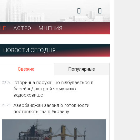
LE
АСТРО
МНЕНИЯ
НОВОСТИ СЕГОДНЯ
Свежие
Популярные
Історична посуха: що відбувається в
23:32
басейні Дністра й чому міліє
водосховище
Азербайджан заявил о готовности
21:28
поставлять газ в Украину