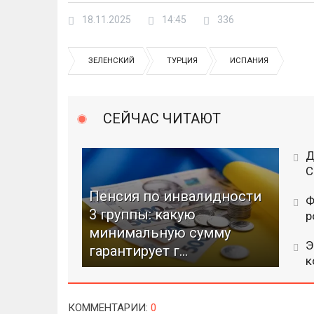
18.11.2025
14:45
336
ЗЕЛЕНСКИЙ
ТУРЦИЯ
ИСПАНИЯ
СЕЙЧАС ЧИТАЮТ
Д
C
Пенсия по инвалидности
Ф
3 группы: какую
р
минимальную сумму
Э
гарантирует г...
к
КОММЕНТАРИИ
:
0