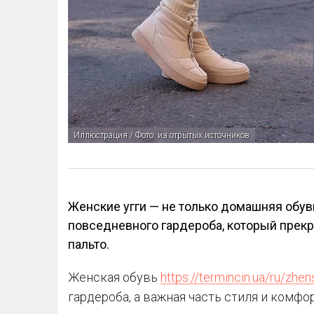
Иллюстрация / Фото: из отрытых источников
Женские угги — не только домашняя обув
повседневного гардероба, который прекр
пальто.
Женская обувь
https://termincin.ua/ru/zhe
гардероба, а важная часть стиля и комфо