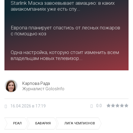
Starlink Маска завоевывает авиацию: в каких
авиакомпаниях уже есть спу...
Европа планирует спастись от лесных пожаров
с помощью коз
Одна настройка, которую стоит изменить всем
владельцам новых телевизор...
Карпова Рада
Журналист GolosInfo
0.0
16.04.2026 в 17:19
РЕАЛ
БАВАРИЯ
ЛИГА ЧЕМПИОНОВ