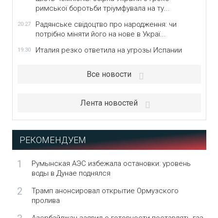
римської боротьби тріумфувала на ту...
Радянське свідоцтво про народження: чи
20:27
потрібно міняти його на нове в Украї...
Италия резко ответила на угрозы Испании
19:30
Все новости
Лента новостей
РЕКОМЕНДУЕМ
1
Румынская АЭС избежала остановки: уровень
воды в Дунае поднялся
2
Трамп анонсировал открытие Ормузского
пролива