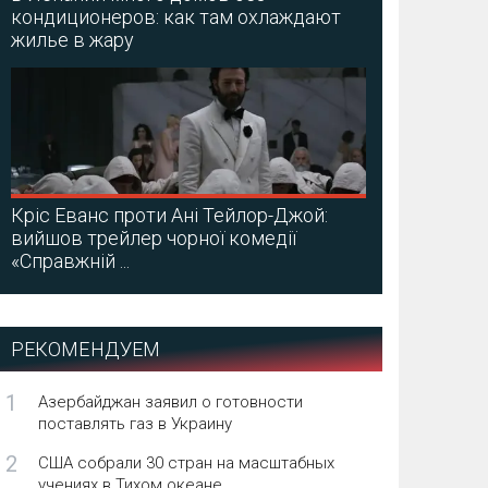
кондиционеров: как там охлаждают
жилье в жару
Кріс Еванс проти Ані Тейлор-Джой:
вийшов трейлер чорної комедії
«Справжній ...
РЕКОМЕНДУЕМ
1
Азербайджан заявил о готовности
поставлять газ в Украину
2
США собрали 30 стран на масштабных
учениях в Тихом океане