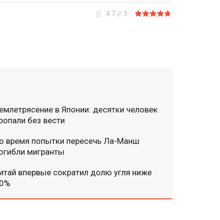
4.7
//
3
емлетрясение в Японии: десятки человек
ропали без вести
о время попытки пересечь Ла-Манш
огибли мигранты
итай впервые сократил долю угля ниже
0%