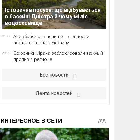
Історична посуха: що відбувається
в басейні Дністра й чому міліє
водосховище
Азербайджан заявил о готовности
21:28
поставлять газ в Украину
Союзники Ирана заблокировали важный
20:25
пролив в регионе
Все новости
Лента новостей