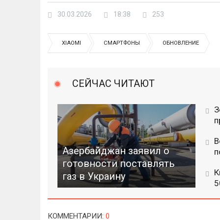
30.03.2026
18:38
253
XIAOMI
СМАРТФОНЫ
ОБНОВЛЕНИЕ
СЕЙЧАС ЧИТАЮТ
З
п
В
Азербайджан заявил о
п
готовности поставлять
К
газ в Украину
5
КОММЕНТАРИИ
:
0