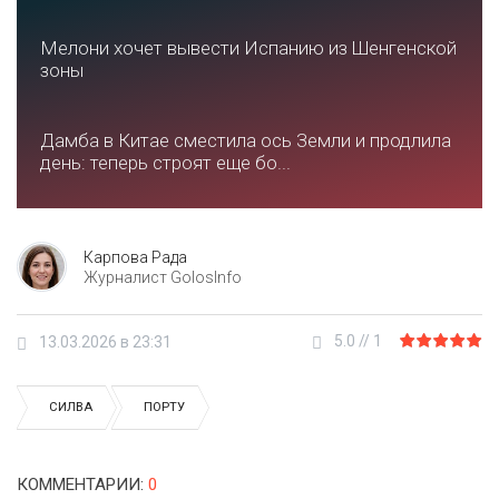
Мелони хочет вывести Испанию из Шенгенской
зоны
Дамба в Китае сместила ось Земли и продлила
день: теперь строят еще бо...
Карпова Рада
Журналист GolosInfo
5.0
//
1
13.03.2026 в 23:31
СИЛВА
ПОРТУ
КОММЕНТАРИИ
:
0