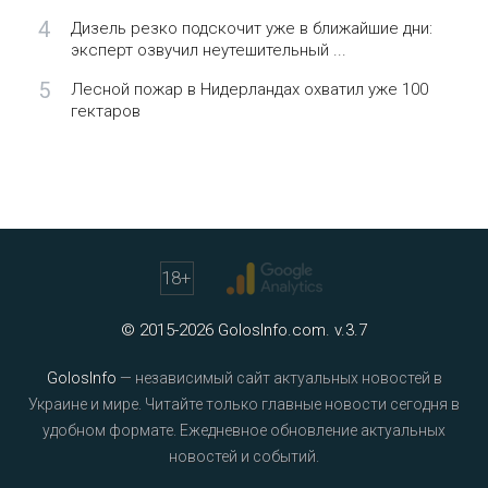
4
Дизель резко подскочит уже в ближайшие дни:
эксперт озвучил неутешительный ...
5
Лесной пожар в Нидерландах охватил уже 100
гектаров
18
+
© 2015-2026 GolosInfo.com. v.3.7
GolosInfo
— независимый сайт актуальных новостей в
Украине и мире. Читайте только главные новости сегодня в
удобном формате. Ежедневное обновление актуальных
новостей и событий.