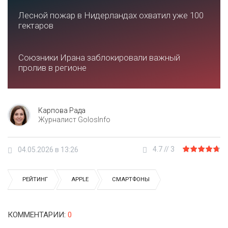
Лесной пожар в Нидерландах охватил уже 100
гектаров
Союзники Ирана заблокировали важный
пролив в регионе
Карпова Рада
Журналист GolosInfo
4.7
//
3
04.05.2026 в 13:26
РЕЙТИНГ
APPLE
СМАРТФОНЫ
КОММЕНТАРИИ
:
0