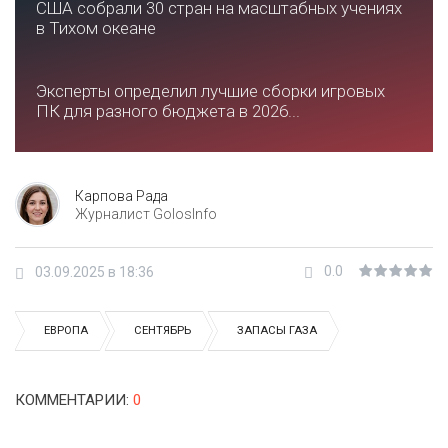
США собрали 30 стран на масштабных учениях
в Тихом океане
Эксперты определил лучшие сборки игровых
ПК для разного бюджета в 2026...
Карпова Рада
Журналист GolosInfo
0.0
03.09.2025 в 18:36
ЕВРОПА
СЕНТЯБРЬ
ЗАПАСЫ ГАЗА
КОММЕНТАРИИ
:
0