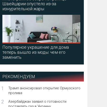
Швейцарии опустело из-за
изнурительной жары
Популярное украшение для дома
теперь вышло из моды: чем его
заменить
РЕКОМЕНДУЕМ
1
Трамп анонсировал открытие Ормузского
пролива
2
Азербайджан заявил о готовности
поставлять газ в Украину