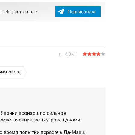
 Telegram-канале
Подписаться
4.0
//
1
AMSUNG S26
 Японии произошло сильное
емлетрясение, есть угроза цунами
о время попытки пересечь Ла-Манш