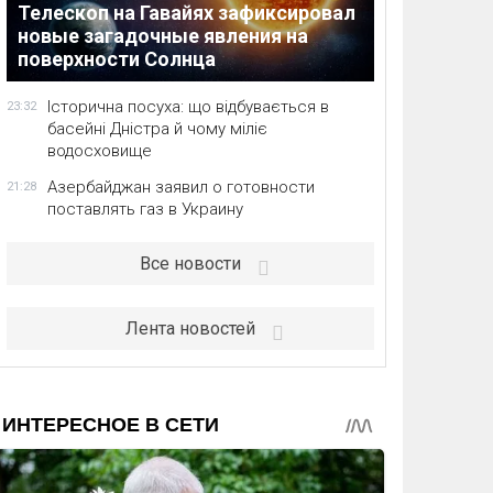
Телескоп на Гавайях зафиксировал
новые загадочные явления на
поверхности Солнца
Історична посуха: що відбувається в
23:32
басейні Дністра й чому міліє
водосховище
Азербайджан заявил о готовности
21:28
поставлять газ в Украину
Все новости
Лента новостей