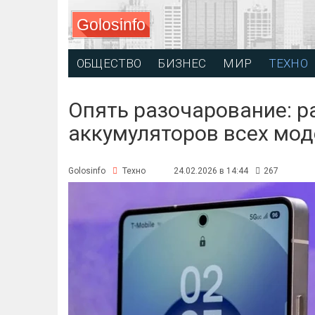
Golosinfo
ОБЩЕСТВО
БИЗНЕС
МИР
ТЕХНО
Опять разочарование: р
аккумуляторов всех мо
Golosinfo
Техно
24.02.2026 в 14:44
267