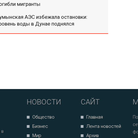
огибли мигранты
умынская АЭС избежала остановки:
ровень воды в Дунае поднялся
НОВОСТИ
САЙТ
М
Общество
Главная
По
се
Бизнес
Лента новостей
 в
фо
Мир
Архив