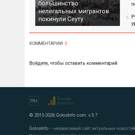
большинство
п
нелегальных мигрантов
Р
покинули Сеуту
у
КОММЕНТАРИИ
:
0
Войдите
, чтобы оставить комментарий.
18
+
© 2015-2026 GolosInfo.com. v.3.7
GolosInfo
— независимый сайт актуальных новостей