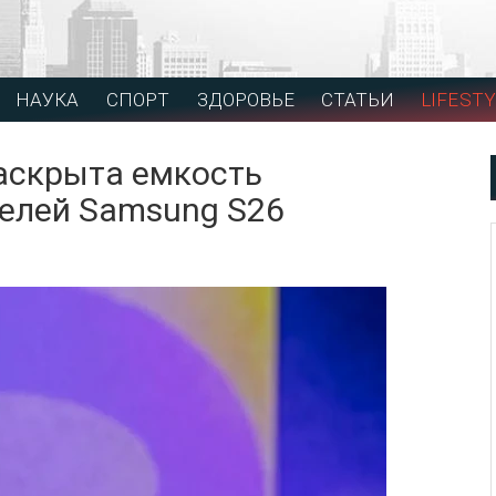
НАУКА
СПОРТ
ЗДОРОВЬЕ
СТАТЬИ
LIFESTY
аскрыта емкость
делей Samsung S26