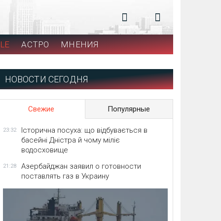
LE
АСТРО
МНЕНИЯ
НОВОСТИ СЕГОДНЯ
Свежие
Популярные
Історична посуха: що відбувається в
23:32
басейні Дністра й чому міліє
водосховище
Азербайджан заявил о готовности
21:28
поставлять газ в Украину