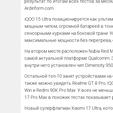
результат по итогам всех тестов за меся
Ardinform.com.
iQOO 15 Ultra позиционируется как ульт
мощным чипом, огромной батареей в тон
сенсорными курками на боковой грани. 
максимальные мощности без перегрева, 
На втором месте расположен Nubia Red Ma
самой актуальной платформе Qualcomm. З
внутри него установлен чип Dimensity 95
Остальной топ-10 занят устройствами на ба
также можно увидеть Realme GT 8 Pro, IQOO
Win и Redmi 90K Pro Maх. У всех не меньш
17 Pro Max в похожих тестах показывает р
Новый суперфлагман Xiaomi 17 Ultra, кот