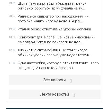
Шість чемпіонів: збірна України з греко-
23:31
римської боротьби тріумфувала на ту...
Радянське свідоцтво про народження: чи
20:27
потрібно міняти його на нове в Украї...
Италия резко ответила на угрозы Испании
19:30
Конкурент для iPhone 17e: новый «народный»
13:26
смартфон Samsung показали во все...
Химчистка автомобиля в Полтаве: когда
12:31
обычной уборки салона уже недостаточн...
Одна настройка, которую стоит изменить всем
11:26
владельцам новых телевизоров
Все новости
Лента новостей