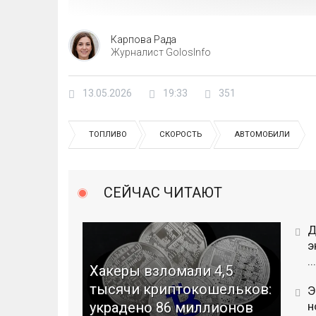
Карпова Рада
Журналист GolosInfo
13.05.2026
19:33
351
ТОПЛИВО
СКОРОСТЬ
АВТОМОБИЛИ
СЕЙЧАС ЧИТАЮТ
Д
э
...
Хакеры взломали 4,5
тысячи криптокошельков:
Э
украдено 86 миллионов
н