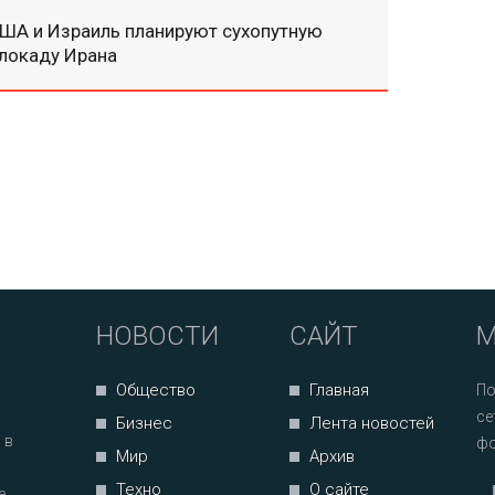
ША и Израиль планируют сухопутную
локаду Ирана
НОВОСТИ
САЙТ
М
Общество
Главная
По
се
Бизнес
Лента новостей
 в
фо
Мир
Архив
Техно
О сайте
е