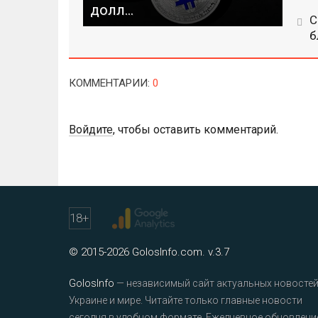
долл...
С
б
КОММЕНТАРИИ
:
0
Войдите
, чтобы оставить комментарий.
18
+
© 2015-2026 GolosInfo.com. v.3.7
GolosInfo
— независимый сайт актуальных новостей
Украине и мире. Читайте только главные новости
сегодня в удобном формате. Ежедневное обновлени