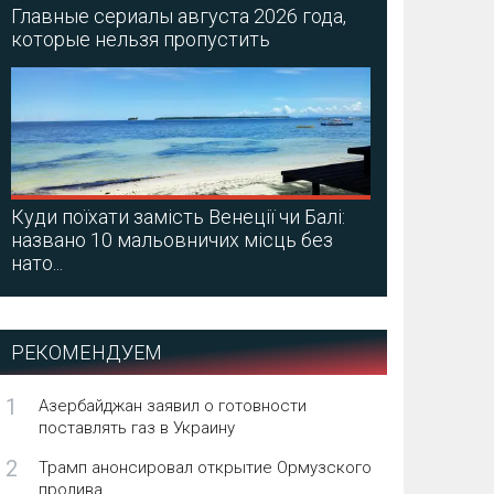
Главные сериалы августа 2026 года,
которые нельзя пропустить
Куди поїхати замість Венеції чи Балі:
названо 10 мальовничих місць без
нато...
РЕКОМЕНДУЕМ
1
Азербайджан заявил о готовности
поставлять газ в Украину
2
Трамп анонсировал открытие Ормузского
пролива