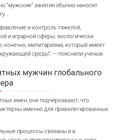
о "мужские" занятия обычно наносят
ту.
правление и контроль тяжелой,
й и аграрной сферы, экологически
, конечно, милитаризма, который имеет
кружающей среды", — пояснили ученые.
итных мужчин глобального
ера
ных имен, они подчеркивают, что
рактерны именно для привилегированных
льные процессы связаны и в
тельностью привилегированных евро-