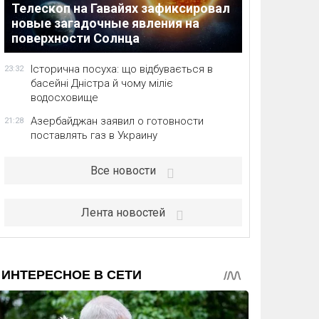
Телескоп на Гавайях зафиксировал
новые загадочные явления на
поверхности Солнца
Історична посуха: що відбувається в
23:32
басейні Дністра й чому міліє
водосховище
Азербайджан заявил о готовности
21:28
поставлять газ в Украину
Все новости
Лента новостей