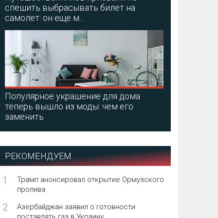
спешить выбрасывать билет на
самолет: он еще м...
Популярное украшение для дома
теперь вышло из моды: чем его
заменить
РЕКОМЕНДУЕМ
1
Трамп анонсировал открытие Ормузского
пролива
2
Азербайджан заявил о готовности
поставлять газ в Украину