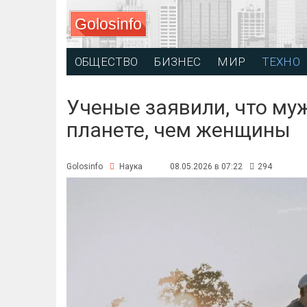
Golosinfo
ОБЩЕСТВО
БИЗНЕС
МИР
ТЕХНО
Ученые заявили, что му
планете, чем женщины
Golosinfo
Наука
08.05.2026 в 07:22
294