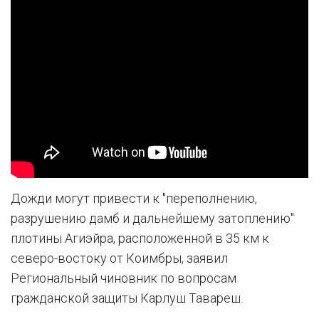
Дожди могут привести к "переполнению,
разрушению дамб и дальнейшему затоплению"
плотины Агиэйра, расположенной в 35 км к
северо-востоку от Коимбры, заявил
Региональный чиновник по вопросам
гражданской защиты Карлуш Тавареш.