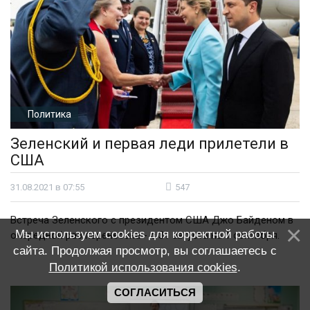
Политика
Зеленский и первая леди прилетели в
США
31.08.2021 в 07:55
547
Встреча Зеленского с президентом США Джо Байденом в
Мы используем cookies для корректной работы
очередной раз перенесена - с 31 августа на 1 сентября.
сайта. Продолжая просмотр, вы соглашаетесь с
Политикой использования cookies
.
СОГЛАСИТЬСЯ