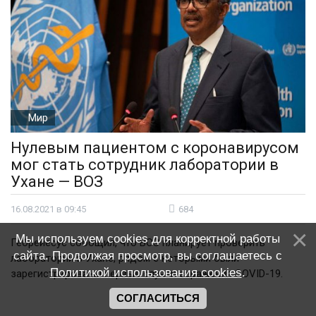
Мир
Нулевым пациентом с коронавирусом
мог стать сотрудник лаборатории в
Ухане — ВОЗ
16.08.2021 в 09:45
684
Мы используем cookies для корректной работы
Гебрейесус сообщил, что ВОЗ планирует проверить
сайта. Продолжая просмотр, вы соглашаетесь с
лаборатории в Ухане, рядом с которыми были
Политикой использования cookies
.
зарегистрированы первые случаи заражения COVID-19.
СОГЛАСИТЬСЯ