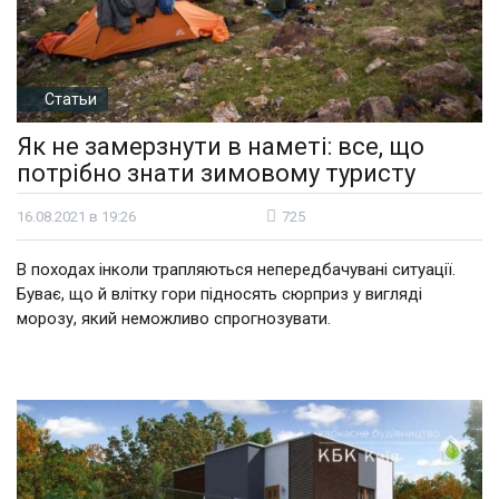
Статьи
Як не замерзнути в наметі: все, що
потрібно знати зимовому туристу
16.08.2021 в 19:26
725
В походах інколи трапляються непередбачувані ситуації.
Буває, що й влітку гори підносять сюрприз у вигляді
морозу, який неможливо спрогнозувати.