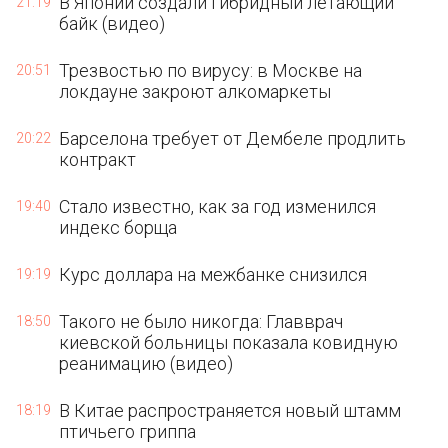
В Японии создали гибридный летающий
21:19
байк (видео)
Трезвостью по вирусу: в Москве на
20:51
локдауне закроют алкомаркеты
Барселона требует от Дембеле продлить
20:22
контракт
Стало известно, как за год изменился
19:40
индекс борща
Курс доллара на межбанке снизился
19:19
Такого не было никогда: Главврач
18:50
киевской больницы показала ковидную
реанимацию (видео)
В Китае распространяется новый штамм
18:19
птичьего гриппа