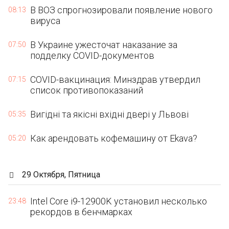
В ВОЗ спрогнозировали появление нового
08:13
вируса
В Украине ужесточат наказание за
07:50
подделку COVID-документов
СOVID-вакцинация: Минздрав утвердил
07:15
список противопоказаний
Вигідні та якісні вхідні двері у Львові
05:35
Как арендовать кофемашину от Ekava?
05:20
29 Октября, Пятница
Intel Core i9-12900K установил несколько
23:48
рекордов в бенчмарках