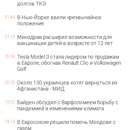
долгов ТКЭ
В Нью-Йорке ввели чрезвычайное
21:49
положение
Минздрав расширил возможности для
21:19
вакцинации детей в возрасте от 12 лет
Tesla Model 3 стала лидером по продажам
20:39
в Европе, обогнав Renault Clio и Volkswagen
Golf
Около 130 украинцев хотят вернуться из
20:20
Афганистана - МИД
Байден обсудил с Варфоломеем борьбу с
19:52
пандемией и изменениями климата
В Евросоюзе решили помочь Молдове с
19:14
газом