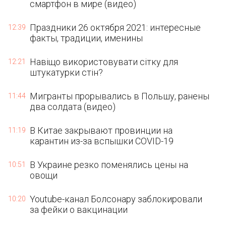
смартфон в мире (видео)
Праздники 26 октября 2021: интересные
12:39
факты, традиции, именины
Навіщо використовувати сітку для
12:21
штукатурки стін?
Мигранты прорывались в Польшу, ранены
11:44
два солдата (видео)
В Китае закрывают провинции на
11:19
карантин из-за вспышки COVID-19
В Украине резко поменялись цены на
10:51
овощи
Youtube-канал Болсонару заблокировали
10:20
за фейки о вакцинации