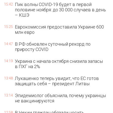
Пик волны COVID-19 будет в первой
15:42
половине ноября: до 30 000 случаев в день
– КШЭ
Еврокомиссия предоставила Украине 600
15:25
млн евро
В РФ обновлен суточный рекорд по
14:47
приросту COVID
Украина с начала октября снизила запасы
14:19
в ПХГ на 2%
Лукашенко теперь увидит, что ЕС готов
13:48
защищать себя – президент Литвы
Эпидемиолог объяснила, почему украинцы
13:14
не вакцинируются
В Чехии граждан обязали носить
12:58