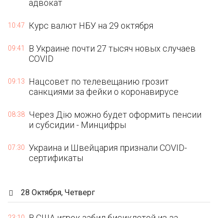
адвокат
Курс валют НБУ на 29 октября
10:47
В Украине почти 27 тысяч новых случаев
09:41
COVID
Нацсовет по телевещанию грозит
09:13
санкциями за фейки о коронавирусе
Через Дію можно будет оформить пенсии
08:38
и субсидии - Минцифры
Украина и Швейцария признали COVID-
07:30
сертификаты
28 Октября, Четверг
В США игрок забил бисиклетой из-за
23:10