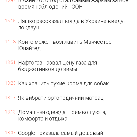
В Азии 2020 год стал самым жарким за все
15:47
время наблюдений - ООН
Ляшко рассказал, когда в Украине введут
15:15
локдаун
Конте может возглавить Манчестер
14:18
Юнайтед
Нафтогаз назвал цену газа для
13:51
бюджетников до зимы
Как хранить сухие корма для собак
13:23
Як вибрати ортопедичний матрац
13:17
Домашняя одежда – символ уюта,
13:13
комфорта и отдыха
Google показала самый дешевый
13:07