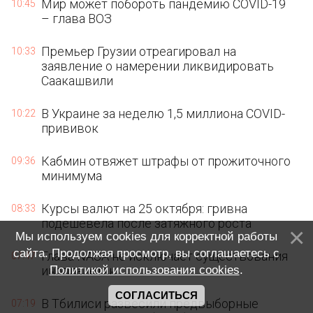
Мир может побороть пандемию COVID-19
10:45
– глава ВОЗ
Премьер Грузии отреагировал на
10:33
заявление о намерении ликвидировать
Саакашвили
В Украине за неделю 1,5 миллиона COVID-
10:22
прививок
Кабмин отвяжет штрафы от прожиточного
09:36
минимума
Курсы валют на 25 октября: гривна
08:33
подешевела после затяжного роста
Мы используем cookies для корректной работы
сайта. Продолжая просмотр, вы соглашаетесь с
Глава NASA не исключает существования
07:47
инопланетян
Политикой использования cookies
.
СОГЛАСИТЬСЯ
В Тбилиси развесили предвыборные
07:19