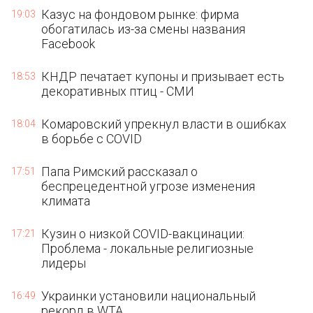
Казус на фондовом рынке: фирма
19:03
обогатилась из-за смены названия
Facebook
КНДР печатает купоны и призывает есть
18:53
декоративных птиц - СМИ
Комаровский упрекнул власти в ошибках
18:04
в борьбе с COVID
Папа Римский рассказал о
17:51
беспрецедентной угрозе изменения
климата
Кузин о низкой COVID-вакцинации:
17:21
Проблема - локальные религиозные
лидеры
Украинки установили национальный
16:49
рекорд в WTA