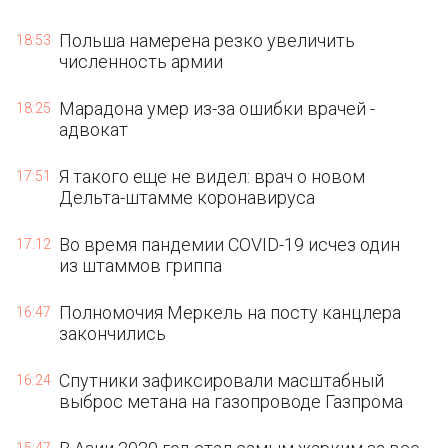
Польша намерена резко увеличить
18:53
численность армии
Марадона умер из-за ошибки врачей -
18:25
адвокат
Я такого еще не видел: врач о новом
17:51
Дельта-штамме коронавируса
Во время пандемии COVID-19 исчез один
17:12
из штаммов гриппа
Полномочия Меркель на посту канцлера
16:47
закончились
Спутники зафиксировали масштабный
16:24
выброс метана на газопроводе Газпрома